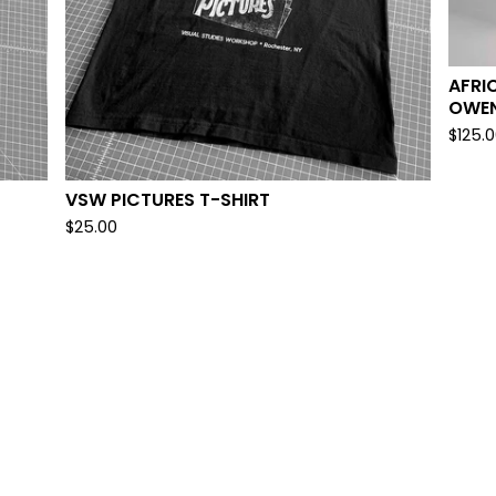
AFRI
OWE
$
125.
VSW PICTURES T-SHIRT
$
25.00